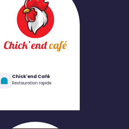
Chick'end Café
Restauration rapide